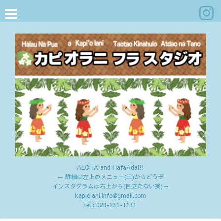
ALOHA and HafaAdai!!
← 詳細は左上のメニュー(三)からどうぞ
インスタグラムは右上から(目立たない笑)→
kapiolani.info@gmail.com
tel :
029-231-1131