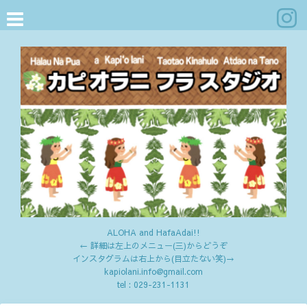
ALOHA and HafaAdai!!
← 詳細は左上のメニュー(三)からどうぞ
インスタグラムは右上から(目立たない笑)→
kapiolani.info@gmail.com
tel :
029-231-1131