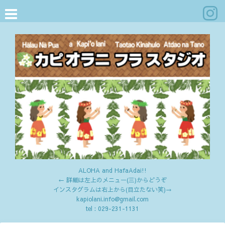
ALOHA and HafaAdai!!
← 詳細は左上のメニュー(三)からどうぞ
インスタグラムは右上から(目立たない笑)→
kapiolani.info@gmail.com
tel :
029-231-1131