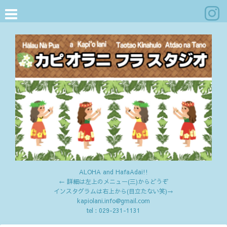
ALOHA and HafaAdai!!
← 詳細は左上のメニュー(三)からどうぞ
インスタグラムは右上から(目立たない笑)→
kapiolani.info@gmail.com
tel :
029-231-1131