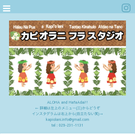
ALOHA and HafaAdai!!
← 詳細は左上のメニュー(三)からどうぞ
インスタグラムは右上から(目立たない笑)→
kapiolani.info@gmail.com
tel :
029-231-1131