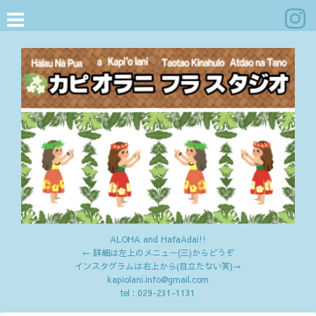
ALOHA and HafaAdai!!
← 詳細は左上のメニュー(三)からどうぞ
インスタグラムは右上から(目立たない笑)→
kapiolani.info@gmail.com
tel :
029-231-1131