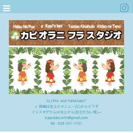
ALOHA and HafaAdai!!
← 詳細は左上のメニュー(三)からどうぞ
インスタグラムは右上から(目立たない笑)→
kapiolani.info@gmail.com
tel :
029-231-1131