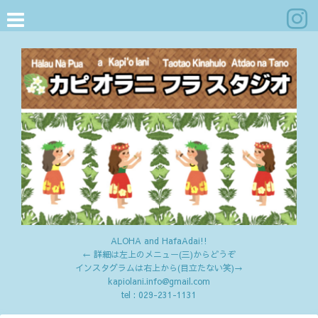
ALOHA and HafaAdai!!
← 詳細は左上のメニュー(三)からどうぞ
インスタグラムは右上から(目立たない笑)→
kapiolani.info@gmail.com
tel :
029-231-1131